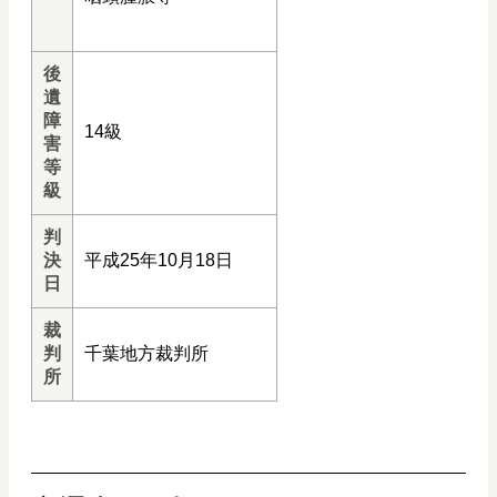
後
遺
障
14級
害
等
級
判
決
平成25年10月18日
日
裁
判
千葉地方裁判所
所