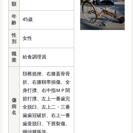
額
年
45歳
齢
性
女性
別
職
給食調理員
業
頚椎捻挫、右膝蓋骨骨
折、右膝靱帯損傷、全
身打撲、右中指ＭＰ関
節打撲、左上一番歯完
傷
病
全脱臼、左上二・三番
名
歯歯冠破折、右上一番
歯亜脱臼、下唇裂傷、
咽頭腫脹等