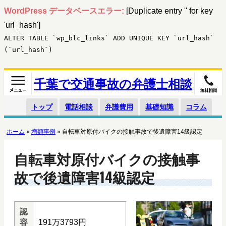
WordPress データベースエラー:
[Duplicate entry '' for key
'url_hash']
ALTER TABLE `wp_blc_links` ADD UNIQUE KEY `url_hash`
(`url_hash`)
千葉で交通事故の弁護士相談
トップ
電話相談
弁護費用
基礎知識
コラム
ホーム
»
増額事例
»
自転車対原付バイクの接触事故で後遺障害14級認定
自転車対原付バイクの接触事
故で後遺障害14級認定
認
容
191万3793円