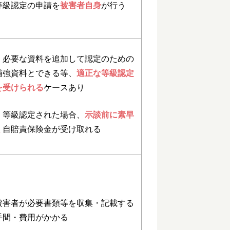
等級認定の申請を
被害者自身
が行う
・必要な資料を追加して認定のための
補強資料とできる等、
適正な等級認定
を受けられる
ケースあり
・等級認定された場合、
示談前に素早
く
自賠責保険金が受け取れる
被害者が必要書類等を収集・記載する
手間・費用がかかる