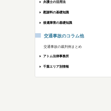
弁護士の活用法
事故被害者の方へ
慰謝料の基礎知識
保険会社と示談する前に
交通事故慰謝料の相場計算機
後遺障害の基礎知識
弁護士相談のメリット
弁護士基準への慰謝料増額のポイント
後遺障害をうまく申請する方法
交通事故のコラム他
弁護士費用の不安を解消するために
むちうちの慰謝料を増額する方法
労災の後遺障害を認めてもらうために
交通事故の裁判例まとめ
弁護士特約を利用する際の注意点
椎間板ヘルニアの慰謝料相場は？
後遺障害の被害者請求の使い方
アトム法律事務所
弁護士に相談する最適なタイミング
打撲でも慰謝料を請求できるの？
適切な後遺障害認定を受けるポイント
交通事故の弁護士費用
千葉エリア別情報
弁護士との打ち合わせへの持参物
通院3ヶ月の慰謝料の3つの基準
後遺障害の認定にかかる期間
メディア出演情報
千葉市エリア
おすすめできる交通事故弁護士とは？
通院6ヶ月の慰謝料を増額するには
骨折後の後遺障害の慰謝料相場
無料メール相談
船橋・八千代・習志野エリア
交通事故専門弁護士を探すポイント
後遺障害14級の慰謝料を獲得する方法
眼の後遺障害の慰謝料入門
無料の電話相談
松戸・柏・流山エリア
交通事故に強い法律事務所の見分け方
後遺障害12級の慰謝料を獲得する方法
耳の後遺障害の慰謝料入門
無料出張相談
市川・浦安エリア
後遺症が残ったときの慰謝料相場
ひざ・下腿の後遺障害の慰謝料入門