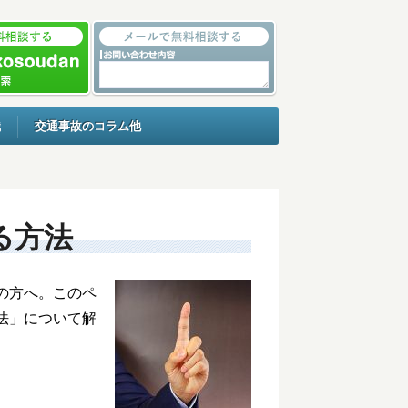
識
交通事故のコラム他
る方法
の方へ。このペ
法」について解