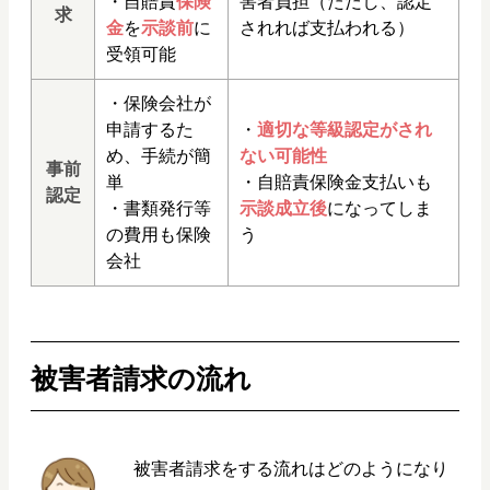
・自賠責
保険
害者負担（ただし、認定
求
金
を
示談前
に
されれば支払われる）
受領可能
・保険会社が
申請するた
・
適切な等級認定がされ
め、手続が簡
ない可能性
事前
単
・自賠責保険金支払いも
認定
・書類発行等
示談成立後
になってしま
の費用も保険
う
会社
被害者請求の流れ
被害者請求をする流れはどのようになり