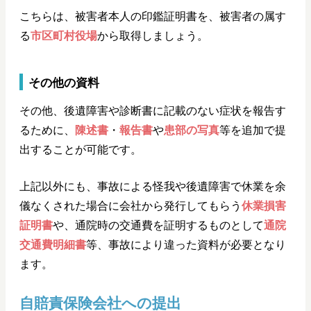
こちらは、被害者本人の印鑑証明書を、被害者の属す
る
市区町村役場
から取得しましょう。
その他の資料
その他、後遺障害や診断書に記載のない症状を報告す
るために、
陳述書
・
報告書
や
患部の写真
等を追加で提
出することが可能です。
上記以外にも、事故による怪我や後遺障害で休業を余
儀なくされた場合に会社から発行してもらう
休業損害
証明書
や、通院時の交通費を証明するものとして
通院
交通費明細書
等、事故により違った資料が必要となり
ます。
自賠責保険会社への提出