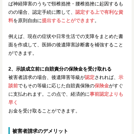
ば神経障害のうちで頸椎捻挫・腰椎捻挫に起因するも
のの場合、認定手続に際して、
認定する上で有利な資
料
を原則自由に
提出することができます
。
例えば、現在の症状や日常生活での支障をまとめた書
面を作成して、医師の後遺障害診断書を補強すること
ができます。
2、示談成立前に自賠責分の保険金を受け取れる
被害者請求の場合、後遺障害等級が
認定
されれば、
示
談前
でもその等級に応じた自賠責保険の
保険金
がすぐ
に支払われます。この点で、経済的に
事前認定よりも
早く
お金を受け取ることができます。
被害者請求のデメリット