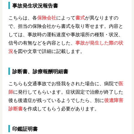
事故発生状況報告書
こちらは、各
保険会社
によって
書式
が異なりますの
で、担当の保険会社から書式を取り寄せます。内容と
しては、事故時の運転速度や事故場所の種類・状況、
信号の有無などを内容とした、
事故が発生した際の状
況
を図や文章で詳細に記載します。
診断書、診療報酬明細書
こちらも交通事故でお怪我をされた場合に、病院で
医
師
に発行してもらいます。症状固定で治療が終了した
後も後遺症が残っているようでしたら、別に
後遺障害
診断書
を作成してもらう必要があります。
印鑑証明書