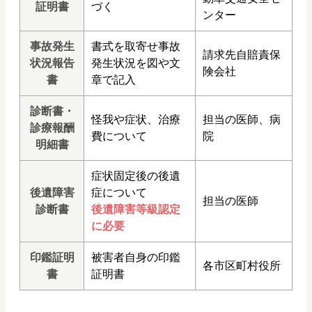
証明書
づく
ンター
事故発生
書式を取寄せ事故
請求先自賠責保
状況報告
発生状況を図や文
険会社
書
章で記入
診断書・
怪我や症状、治療
担当の医師、病
診療報酬
費について
院
明細書
症状固定後の後遺
後遺障害
症について
担当の医師
診断書
後遺障害等級認定
に必要
印鑑証明
被害者自身の印鑑
各市区町村役所
書
証明書