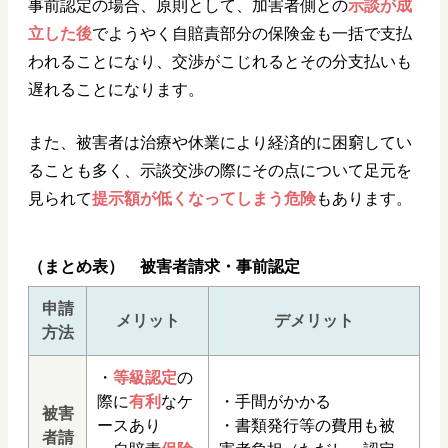
事前認定の場合、原則として、加害者側との
示談が成
立した後
でようやく自賠責部分の保険金も一括で支払
われることになり、交渉がこじれるとその分支払いも
遅れることになります。
また、被害者は治療や休業により経済的に困窮してい
ることも多く、示談交渉の際にその点について足元を
見られて
提示額が低くなってしまう危険
もあります。
（まとめ表） 被害者請求・事前認定
申請
メリット
デメリット
方法
・
等級認定
の
際に
有利
なケ
・手間がかかる
被害
ースあり
・書類発行等の費用も被
者請