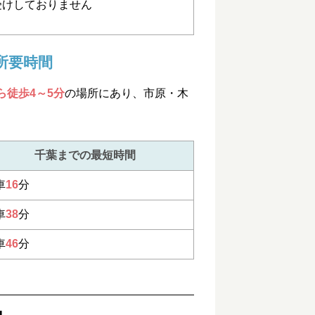
受けしておりません
所要時間
ら徒歩4～5分
の場所にあり、市原・木
千葉までの最短時間
車
16
分
車
38
分
車
46
分