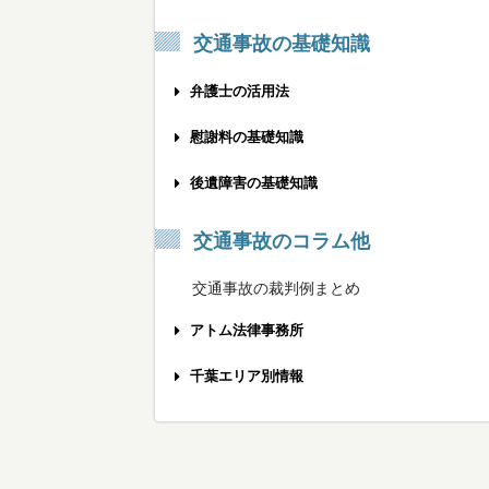
交通事故の基礎知識
弁護士の活用法
事故被害者の方へ
慰謝料の基礎知識
保険会社と示談する前に
交通事故慰謝料の相場計算機
後遺障害の基礎知識
弁護士相談のメリット
弁護士基準への慰謝料増額のポイント
後遺障害をうまく申請する方法
交通事故のコラム他
弁護士費用の不安を解消するために
むちうちの慰謝料を増額する方法
労災の後遺障害を認めてもらうために
交通事故の裁判例まとめ
弁護士特約を利用する際の注意点
椎間板ヘルニアの慰謝料相場は？
後遺障害の被害者請求の使い方
アトム法律事務所
弁護士に相談する最適なタイミング
打撲でも慰謝料を請求できるの？
適切な後遺障害認定を受けるポイント
交通事故の弁護士費用
千葉エリア別情報
弁護士との打ち合わせへの持参物
通院3ヶ月の慰謝料の3つの基準
後遺障害の認定にかかる期間
メディア出演情報
千葉市エリア
おすすめできる交通事故弁護士とは？
通院6ヶ月の慰謝料を増額するには
骨折後の後遺障害の慰謝料相場
無料メール相談
船橋・八千代・習志野エリア
交通事故専門弁護士を探すポイント
後遺障害14級の慰謝料を獲得する方法
眼の後遺障害の慰謝料入門