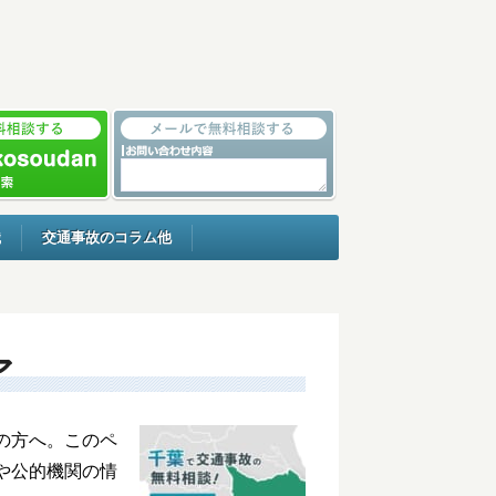
識
交通事故のコラム他
ア
の方へ。このペ
や公的機関の情