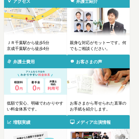
アクセス
弁護士紹介
ＪＲ千葉駅から徒歩5分
親身な対応がモットーです。何
京成千葉駅から徒歩4分
でもご相談ください。
弁護士費用
お客さまの声
低額で安心、明確でわかりやす
お客さまから寄せられた直筆の
い料金体系です。
お手紙を紹介します。
増額実績
メディア出演情報