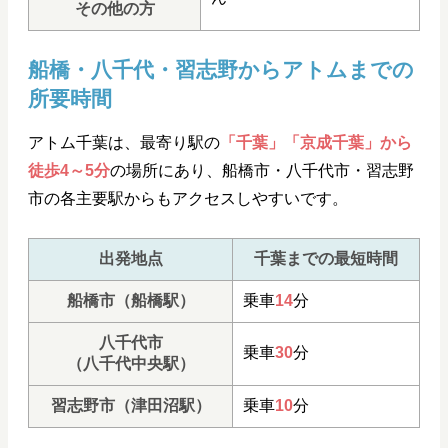
その他の方
船橋・八千代・習志野からアトムまでの
所要時間
アトム千葉は、最寄り駅の
「千葉」「京成千葉」から
徒歩4～5分
の場所にあり、船橋市・八千代市・習志野
市の各主要駅からもアクセスしやすいです。
出発地点
千葉までの最短時間
船橋市（船橋駅）
乗車
14
分
八千代市
乗車
30
分
（八千代中央駅）
習志野市（津田沼駅）
乗車
10
分