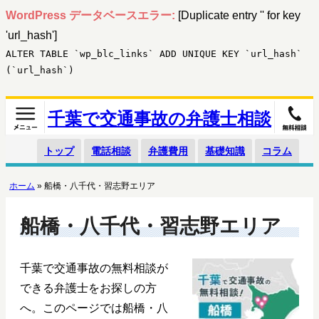
WordPress データベースエラー:
[Duplicate entry '' for key
'url_hash']
ALTER TABLE `wp_blc_links` ADD UNIQUE KEY `url_hash`
(`url_hash`)
千葉で交通事故の弁護士相談
トップ
電話相談
弁護費用
基礎知識
コラム
ホーム
»
船橋・八千代・習志野エリア
船橋・八千代・習志野エリア
千葉で交通事故の無料相談が
できる弁護士をお探しの方
へ。このページでは船橋・八