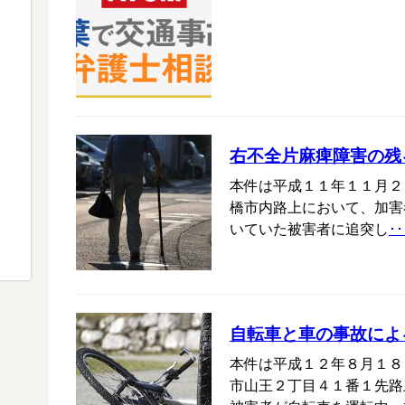
右不全片麻痺障害の残
本件は平成１１年１１月２
橋市内路上において、加害
いていた被害者に追突し
･･
自転車と車の事故によ
本件は平成１２年８月１８
市山王２丁目４１番１先路