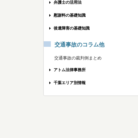
弁護士の活用法
事故被害者の方へ
慰謝料の基礎知識
保険会社と示談する前に
交通事故慰謝料の相場計算機
後遺障害の基礎知識
弁護士相談のメリット
弁護士基準への慰謝料増額のポイント
後遺障害をうまく申請する方法
交通事故のコラム他
弁護士費用の不安を解消するために
むちうちの慰謝料を増額する方法
労災の後遺障害を認めてもらうために
交通事故の裁判例まとめ
弁護士特約を利用する際の注意点
椎間板ヘルニアの慰謝料相場は？
後遺障害の被害者請求の使い方
アトム法律事務所
弁護士に相談する最適なタイミング
打撲でも慰謝料を請求できるの？
適切な後遺障害認定を受けるポイント
交通事故の弁護士費用
千葉エリア別情報
弁護士との打ち合わせへの持参物
通院3ヶ月の慰謝料の3つの基準
後遺障害の認定にかかる期間
メディア出演情報
千葉市エリア
おすすめできる交通事故弁護士とは？
通院6ヶ月の慰謝料を増額するには
骨折後の後遺障害の慰謝料相場
無料メール相談
船橋・八千代・習志野エリア
交通事故専門弁護士を探すポイント
後遺障害14級の慰謝料を獲得する方法
眼の後遺障害の慰謝料入門
無料の電話相談
松戸・柏・流山エリア
交通事故に強い法律事務所の見分け方
後遺障害12級の慰謝料を獲得する方法
耳の後遺障害の慰謝料入門
無料出張相談
市川・浦安エリア
後遺症が残ったときの慰謝料相場
ひざ・下腿の後遺障害の慰謝料入門