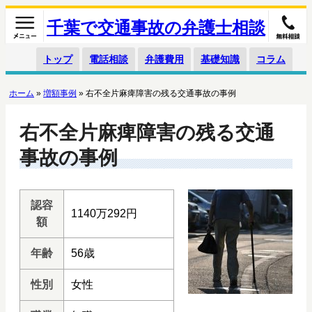
千葉で交通事故の弁護士相談
トップ
電話相談
弁護費用
基礎知識
コラム
ホーム
»
増額事例
»
右不全片麻痺障害の残る交通事故の事例
右不全片麻痺障害の残る交通
事故の事例
認容
1140万292円
額
年齢
56歳
性別
女性