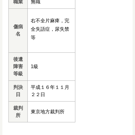
職業
無職
右不全片麻痺，完
傷病
全失語症，尿失禁
名
等
後遺
障害
1級
等級
判決
平成１６年１１月
日
２２日
裁判
東京地方裁判所
所