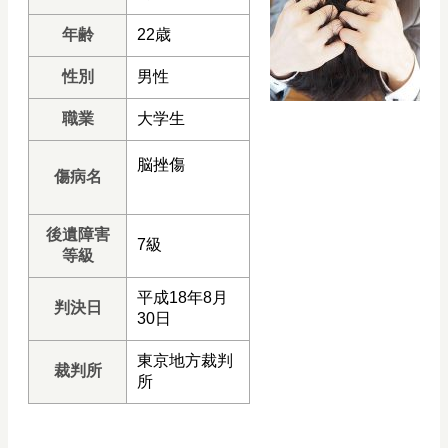
年齢
22歳
性別
男性
職業
大学生
脳挫傷
傷病名
後遺障害
7級
等級
平成18年8月
判決日
30日
東京地方裁判
裁判所
所