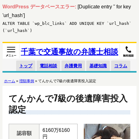
WordPress データベースエラー:
[Duplicate entry '' for key
'url_hash']
ALTER TABLE `wp_blc_links` ADD UNIQUE KEY `url_hash`
(`url_hash`)
千葉で交通事故の弁護士相談
トップ
電話相談
弁護費用
基礎知識
コラム
ホーム
»
増額事例
»
てんかんで7級の後遺障害投入認定
てんかんで7級の後遺障害投入
認定
6160万6160
認容額
円