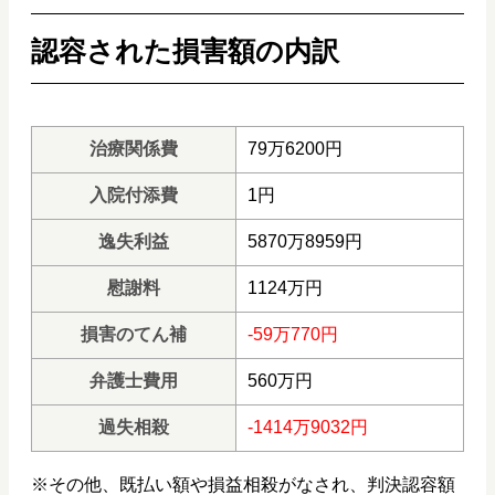
認容された損害額の内訳
治療関係費
79万6200円
入院付添費
1円
逸失利益
5870万8959円
慰謝料
1124万円
損害のてん補
-59万770円
弁護士費用
560万円
過失相殺
-1414万9032円
※その他、既払い額や損益相殺がなされ、判決認容額