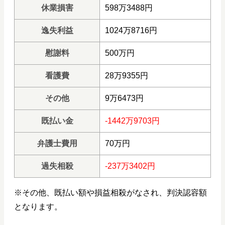
休業損害
598万3488円
逸失利益
1024万8716円
慰謝料
500万円
看護費
28万9355円
その他
9万6473円
既払い金
-1442万9703円
弁護士費用
70万円
過失相殺
-237万3402円
※その他、既払い額や損益相殺がなされ、判決認容額
となります。