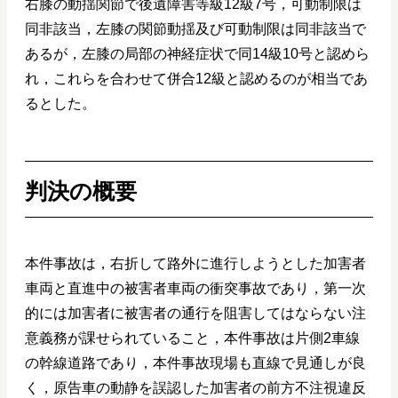
右膝の動揺関節で後遺障害等級12級7号，可動制限は
同非該当，左膝の関節動揺及び可動制限は同非該当で
あるが，左膝の局部の神経症状で同14級10号と認めら
れ，これらを合わせて併合12級と認めるのが相当であ
るとした。
判決の概要
本件事故は，右折して路外に進行しようとした加害者
車両と直進中の被害者車両の衝突事故であり，第一次
的には加害者に被害者の通行を阻害してはならない注
意義務が課せられていること，本件事故は片側2車線
の幹線道路であり，本件事故現場も直線で見通しが良
く，原告車の動静を誤認した加害者の前方不注視違反