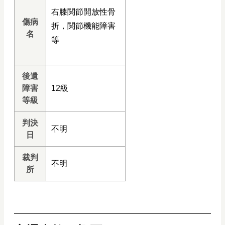
右膝関節開放性骨
傷病
折，関節機能障害
名
等
後遺
障害
12級
等級
判決
不明
日
裁判
不明
所