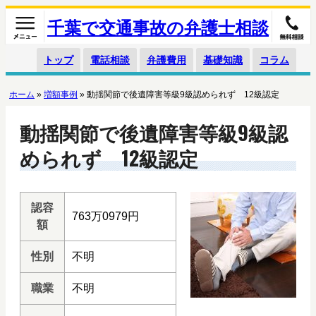
千葉で交通事故の弁護士相談
トップ
電話相談
弁護費用
基礎知識
コラム
ホーム
»
増額事例
»
動揺関節で後遺障害等級9級認められず 12級認定
動揺関節で後遺障害等級9級認
められず 12級認定
認容
763万0979円
額
性別
不明
職業
不明