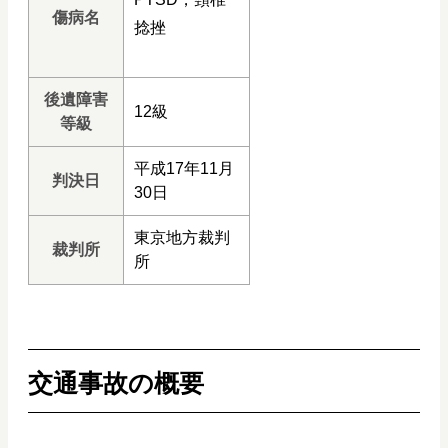
傷病名
捻挫
後遺障害
12級
等級
平成17年11月
判決日
30日
東京地方裁判
裁判所
所
交通事故の概要