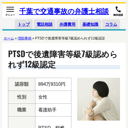
千葉で交通事故の弁護士相談
トップ
電話相談
弁護費用
基礎知識
コラム
ホーム
»
増額事例
»
PTSDで後遺障害等級7級認められず12級認定
PTSDで後遺障害等級7級認めら
れず12級認定
認容額
894万9310円
性別
女性
職業
看護助手
PTSD，頸椎