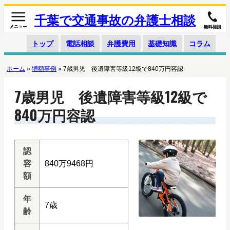
千葉で交通事故の弁護士相談
トップ
電話相談
弁護費用
基礎知識
コラム
ホーム
»
増額事例
»
7歳男児 後遺障害等級12級で840万円容認
7歳男児 後遺障害等級12級で
840万円容認
認
容
840万9468円
額
年
7歳
齢