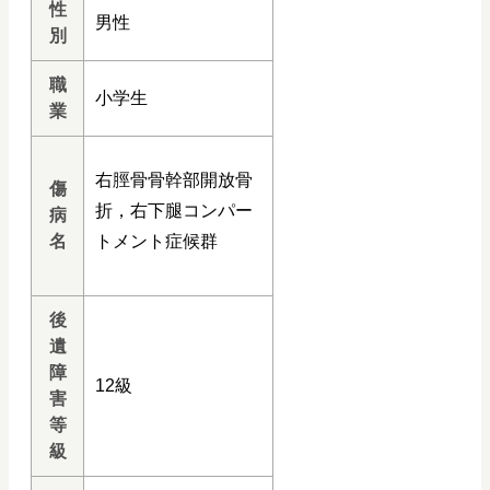
性
男性
別
職
小学生
業
右脛骨骨幹部開放骨
傷
折，右下腿コンパー
病
名
トメント症候群
後
遺
障
12級
害
等
級