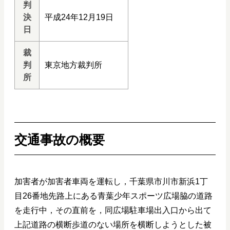
判
決
平成24年12月19日
日
裁
判
東京地方裁判所
所
交通事故の概要
加害者が加害者車両を運転し，千葉県市川市新浜1丁
目26番地先路上にある青葉少年スポーツ広場脇の道路
を走行中，その直前を，同広場駐車場出入口から出て
上記道路の横断歩道のない場所を横断しようとした被