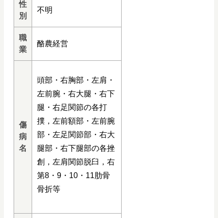
性
不明
別
職
酪農経営
業
頭部・右胸部・左肩・
左前腕・右大腿・右下
腿・右足関節の各打
撲，左前額部・左前腕
傷
部・左足関節部・右大
病
名
腿部・右下腿部の各挫
創，左肩関節脱臼，右
第8・9・10・11肋骨
骨折等