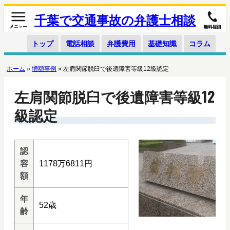
千葉で交通事故の弁護士相談
トップ
電話相談
弁護費用
基礎知識
コラム
ホーム
»
増額事例
»
左肩関節脱臼で後遺障害等級12級認定
左肩関節脱臼で後遺障害等級12
級認定
認
容
1178万6811円
額
年
52歳
齢