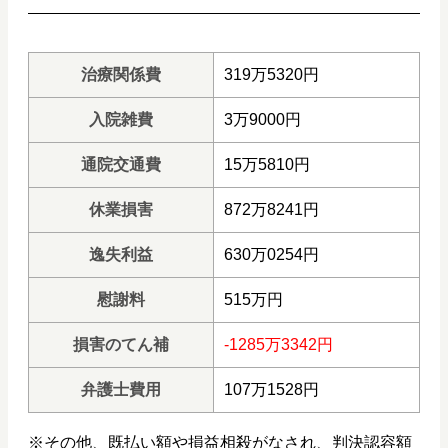
治療関係費
319万5320円
入院雑費
3万9000円
通院交通費
15万5810円
休業損害
872万8241円
逸失利益
630万0254円
慰謝料
515万円
損害のてん補
-1285万3342円
弁護士費用
107万1528円
※その他、既払い額や損益相殺がなされ、判決認容額