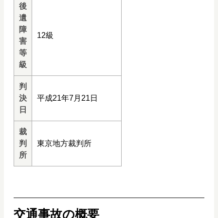
後
遺
障
12級
害
等
級
判
決
平成21年7月21日
日
裁
判
東京地方裁判所
所
交通事故の概要