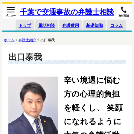
千葉で交通事故の弁護士相談
トップ
電話相談
弁護費用
基礎知識
コラム
ホーム
»
弁護士紹介
»
出口泰我
出口泰我
辛い境遇に悩む
方の心理的負担
を軽くし、
笑顔
になれるように