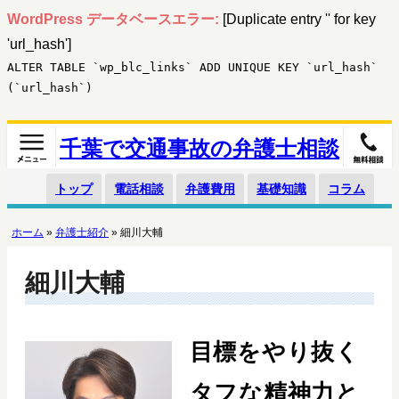
WordPress データベースエラー:
[Duplicate entry '' for key
'url_hash']
ALTER TABLE `wp_blc_links` ADD UNIQUE KEY `url_hash`
(`url_hash`)
千葉で交通事故の弁護士相談
トップ
電話相談
弁護費用
基礎知識
コラム
ホーム
»
弁護士紹介
»
細川大輔
細川大輔
目標をやり抜く
タフな精神力と