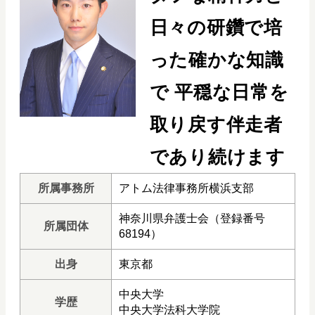
日々の研鑽で培
った確かな知識
で
平穏な日常を
取り戻す伴走者
であり続けます
所属事務所
アトム法律事務所横浜支部
神奈川県弁護士会（登録番号
所属団体
68194）
出身
東京都
中央大学
学歴
中央大学法科大学院