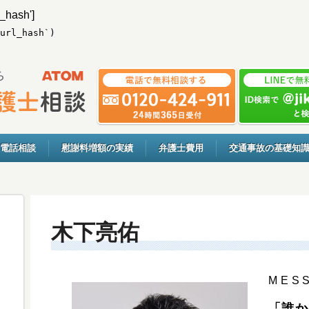
l_hash']
url_hash`)
電話相談
慰謝料増額の実績
弁護士費用
交通事故の基礎知
木下亮佑
MES
「誰か