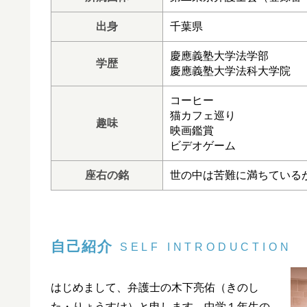
出身
千葉県
慶應義塾大学法学部
学歴
慶應義塾大学法科大学院
コーヒー
猫カフェ巡り
趣味
映画鑑賞
ビデオゲーム
座右の銘
世の中は苦難に満ちている
自己紹介
SELF INTRODUCTION
はじめまして、弁護士の木下亮佑（きのし
た・りょうすけ）と申します。中学１年生の