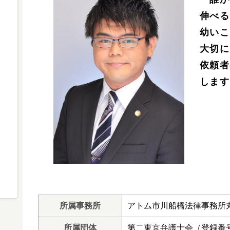
伸べる
幼いこ
大切に
依頼者
します
所属事務所
アトム市川船橋法律事務所
所属団体
第二東京弁護士会（登録番号 