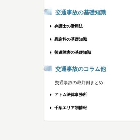
交通事故の基礎知識
弁護士の活用法
事故被害者の方へ
慰謝料の基礎知識
保険会社と示談する前に
交通事故慰謝料の相場計算機
後遺障害の基礎知識
弁護士相談のメリット
弁護士基準への慰謝料増額のポイント
後遺障害をうまく申請する方法
交通事故のコラム他
弁護士費用の不安を解消するために
むちうちの慰謝料を増額する方法
労災の後遺障害を認めてもらうために
交通事故の裁判例まとめ
弁護士特約を利用する際の注意点
椎間板ヘルニアの慰謝料相場は？
後遺障害の被害者請求の使い方
アトム法律事務所
弁護士に相談する最適なタイミング
打撲でも慰謝料を請求できるの？
適切な後遺障害認定を受けるポイント
交通事故の弁護士費用
千葉エリア別情報
弁護士との打ち合わせへの持参物
通院3ヶ月の慰謝料の3つの基準
後遺障害の認定にかかる期間
メディア出演情報
千葉市エリア
おすすめできる交通事故弁護士とは？
通院6ヶ月の慰謝料を増額するには
骨折後の後遺障害の慰謝料相場
無料メール相談
船橋・八千代・習志野エリア
交通事故専門弁護士を探すポイント
後遺障害14級の慰謝料を獲得する方法
眼の後遺障害の慰謝料入門