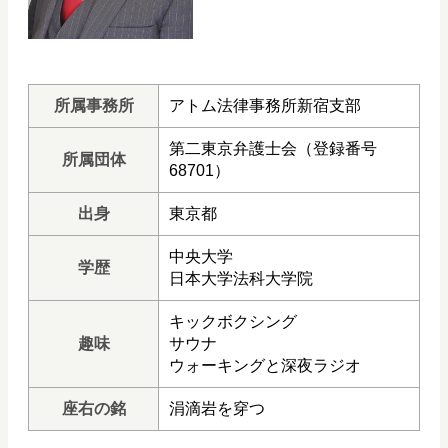
所属事務所
アトム法律事務所新宿支部
第二東京弁護士会（登録番号
所属団体
68701）
出身
東京都
中央大学
学歴
日本大学法科大学院
キックボクシング
趣味
サウナ
ウォーキングと深夜ラジオ
座右の銘
涓滴岩を穿つ