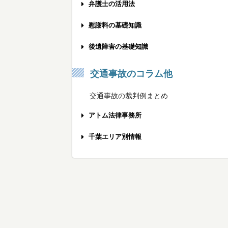
弁護士の活用法
事故被害者の方へ
慰謝料の基礎知識
保険会社と示談する前に
交通事故慰謝料の相場計算機
後遺障害の基礎知識
弁護士相談のメリット
弁護士基準への慰謝料増額のポイント
後遺障害をうまく申請する方法
交通事故のコラム他
弁護士費用の不安を解消するために
むちうちの慰謝料を増額する方法
労災の後遺障害を認めてもらうために
交通事故の裁判例まとめ
弁護士特約を利用する際の注意点
椎間板ヘルニアの慰謝料相場は？
後遺障害の被害者請求の使い方
アトム法律事務所
弁護士に相談する最適なタイミング
打撲でも慰謝料を請求できるの？
適切な後遺障害認定を受けるポイント
交通事故の弁護士費用
千葉エリア別情報
弁護士との打ち合わせへの持参物
通院3ヶ月の慰謝料の3つの基準
後遺障害の認定にかかる期間
メディア出演情報
千葉市エリア
おすすめできる交通事故弁護士とは？
通院6ヶ月の慰謝料を増額するには
骨折後の後遺障害の慰謝料相場
無料メール相談
船橋・八千代・習志野エリア
交通事故専門弁護士を探すポイント
後遺障害14級の慰謝料を獲得する方法
眼の後遺障害の慰謝料入門
無料の電話相談
松戸・柏・流山エリア
交通事故に強い法律事務所の見分け方
後遺障害12級の慰謝料を獲得する方法
耳の後遺障害の慰謝料入門
無料出張相談
市川・浦安エリア
後遺症が残ったときの慰謝料相場
ひざ・下腿の後遺障害の慰謝料入門