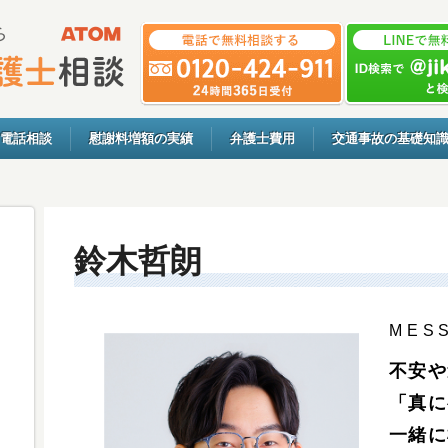
電話相談
慰謝料増額の実績
弁護士費用
交通事故の基礎知
鈴木哲朗
MES
不安や
「真に
一緒に