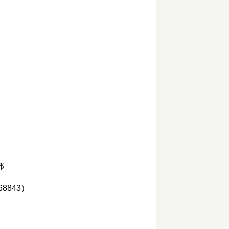
部
8843）