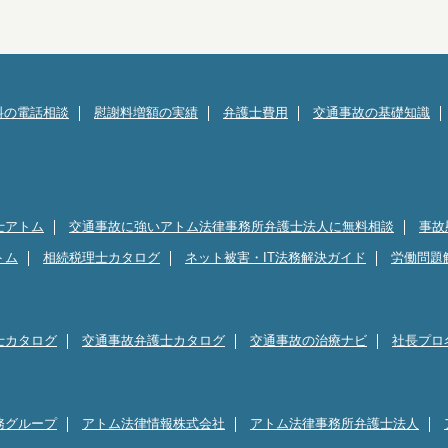
料の電話相談
慰謝料増額の実績
弁護士費用
交通事故の基礎知識
士アトム
交通事故に強いアトム法律事務所弁護士法人に無料相談
事故
トム
相続税理士カタログ
ネット被害・IT法務解決ガイド
労働問題
士カタログ
交通事故弁護士カタログ
交通事故の治療ナビ
社長プロ
務グループ
アトム法律情報株式会社
アトム法律事務所弁護士法人