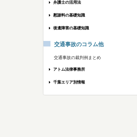
弁護士の活用法
事故被害者の方へ
慰謝料の基礎知識
保険会社と示談する前に
交通事故慰謝料の相場計算機
後遺障害の基礎知識
弁護士相談のメリット
弁護士基準への慰謝料増額のポイント
後遺障害をうまく申請する方法
交通事故のコラム他
弁護士費用の不安を解消するために
むちうちの慰謝料を増額する方法
労災の後遺障害を認めてもらうために
交通事故の裁判例まとめ
弁護士特約を利用する際の注意点
椎間板ヘルニアの慰謝料相場は？
後遺障害の被害者請求の使い方
アトム法律事務所
弁護士に相談する最適なタイミング
打撲でも慰謝料を請求できるの？
適切な後遺障害認定を受けるポイント
交通事故の弁護士費用
千葉エリア別情報
弁護士との打ち合わせへの持参物
通院3ヶ月の慰謝料の3つの基準
後遺障害の認定にかかる期間
メディア出演情報
千葉市エリア
おすすめできる交通事故弁護士とは？
通院6ヶ月の慰謝料を増額するには
骨折後の後遺障害の慰謝料相場
無料メール相談
船橋・八千代・習志野エリア
交通事故専門弁護士を探すポイント
後遺障害14級の慰謝料を獲得する方法
眼の後遺障害の慰謝料入門
無料の電話相談
松戸・柏・流山エリア
交通事故に強い法律事務所の見分け方
後遺障害12級の慰謝料を獲得する方法
耳の後遺障害の慰謝料入門
無料出張相談
市川・浦安エリア
後遺症が残ったときの慰謝料相場
ひざ・下腿の後遺障害の慰謝料入門