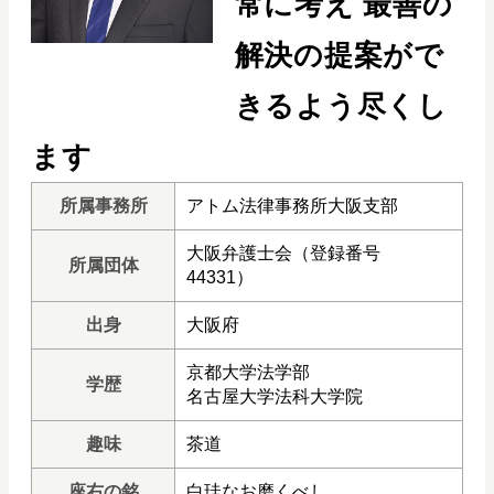
常に考え
最善の
解決の提案がで
きるよう尽くし
ます
所属事務所
アトム法律事務所大阪支部
大阪弁護士会（登録番号
所属団体
44331）
出身
大阪府
京都大学法学部
学歴
名古屋大学法科大学院
趣味
茶道
座右の銘
白珪なお磨くべし