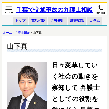
千葉で交通事故の弁護士相談
トップ
電話相談
弁護費用
基礎知識
コラム
ホーム
»
弁護士紹介
»
山下真
山下真
日々変革してい
く社会の動きを
察知して
弁護士
としての役割を