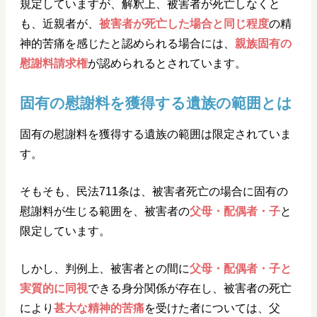
規定していますが、解釈上、被害者が死亡しなくと
も、近親者が、
被害者が死亡した場合と同じ程度
の精
神的苦痛を感じたと認められる場合には、
親族固有の
慰謝料請求権
が認められるとされています。
固有の慰謝料を獲得する遺族の範囲とは
固有の慰謝料を獲得する遺族の範囲は限定されていま
す。
そもそも、民法711条は、被害者死亡の場合に固有の
慰謝料が生じる範囲を、被害者の
父母・配偶者・子
と
限定しています。
しかし、判例上、被害者との間に
父母・配偶者・子と
実質的に同視
できる身分関係が存在し、被害者の死亡
により
甚大な精神的苦痛
を受けた者については、父