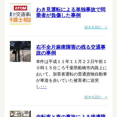
わき見運転による単独事故で同
乗者が負傷した事例
続きを読む >
右不全片麻痺障害の残る交通事
故の事例
本件は平成１１年１１月２２日午前１
０時１５分ころ千葉県船橋市内路上に
おいて、加害者運転の普通貨物自動車
が車道を歩いていた被害者に追突
し
･･･
続きを読む >
自転車と車の事故による後遺障