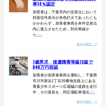
率14％認定
加害者は，千葉市内の交差点において
対面信号表示が赤色灯火であったにも
かかわらず，加害者車両を本件交差点
内に進入させたため，対向車線か
ら
･･･
続きを読む >
7歳男児 後遺障害等級12級で
840万円容認
加害者が加害者車両を運転し，千葉県
市川市新浜1丁目26番地先路上にある
青葉少年スポーツ広場脇の道路を走行
中，その直前を，同広場駐車場出
･･･
続きを読む >