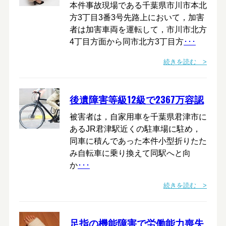
本件事故現場である千葉県市川市本北
方3丁目3番3号先路上において，加害
者は加害車両を運転して，市川市北方
4丁目方面から同市北方3丁目方
･･･
続きを読む >
後遺障害等級12級で2367万容認
被害者は，自家用車を千葉県君津市に
あるJR君津駅近くの駐車場に駐め，
同車に積んであった本件小型折りたた
み自転車に乗り換えて同駅へと向
か
･･･
続きを読む >
足指の機能障害で労働能力喪失