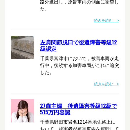
路外進出し，原告車両の側面に衝突し
た。
続きを読む >
左肩関節脱臼で後遺障害等級12
級認定
千葉県富津市において，被害車両が走
行中，後続する加害車両がこれに追突
した。
続きを読む >
27歳主婦 後遺障害等級12級で
515万円容認
千葉県野田市岩名1214番地先路上に
おいて，被害者が被害車両を運転して