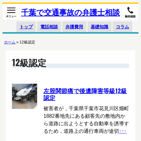
千葉で交通事故の弁護士相談
トップ
電話相談
弁護費用
基礎知識
コラム
ホーム
»
12級認定
12級認定
左股関節痛で後遺障害等級12級
認定
被害者が，千葉県千葉市花見川区畑町
1882番地先にある顧客先の敷地内か
ら道路に出ようとする自動車を誘導す
るため，道路上の通行車両が途切
･･･