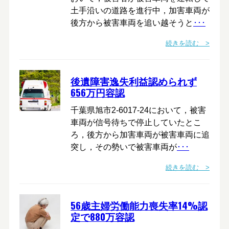
土手沿いの道路を進行中，加害車両が
後方から被害車両を追い越そうと
･･･
続きを読む >
後遺障害逸失利益認められず
656万円容認
千葉県旭市2-6017-24において，被害
車両が信号待ちで停止していたとこ
ろ，後方から加害車両が被害車両に追
突し，その勢いで被害車両が
･･･
続きを読む >
56歳主婦労働能力喪失率14%認
定で880万容認